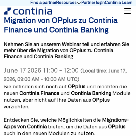
Find a partner
Resources
Partner login
Continia Learn
Show submenu for Resources
Migration von OPplus zu Continia
Finance und Continia Banking
Nehmen Sie an unserem Webinar teil und erfahren Sie
mehr über die Migration von OPplus zu Continia
Finance und Continia Banking
June 17 2026 11:00 - 12:00
(Local time: June 17,
2026, 09:00 AM - 10:00 AM UTC)
Sie befinden sich noch auf
OPplus
und möchten die
neuen
Continia Finance
und
Continia Banking
Module
nutzen, aber nicht auf Ihre Daten aus
OPplus
verzichten.
Entdecken Sie, welche Möglichkeiten die
Migrations-
Apps von Continia
bieten, um die Daten aus
OPplus
auch in den neuen Modulen zu nutzen.