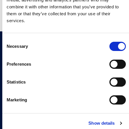
Ihren Microsoft-Partner weitergeben dürfen, damit
dieser Sie bezüglich dieses Produkts und
combine it with other information that you’ve provided to
verwandter Produkte kontaktieren kann.
*
them or that they’ve collected from your use of their
services.
Join our newsletter
C
Sign up now
Necessary
o
n
s
Preferences
e
n
Continia Software
t
Statistics
S
Contact
e
Marketing
Meet the team
l
e
About us
c
Show details
t
Career