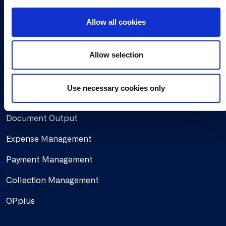
i
Working at Continia
o
Allow all cookies
n
Find a partner
Allow selection
Solutions
Use necessary cookies only
Document Capture
Document Output
Expense Management
Payment Management
Collection Management
OPplus