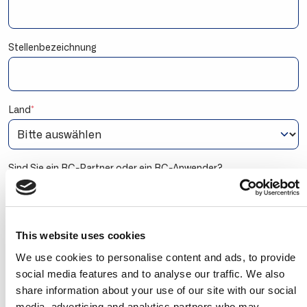
Stellenbezeichnung
Land
*
Sind Sie ein BC-Partner oder ein BC-Anwender?
Ich bin ein Business Central/NAV-Anwender
Ich bin Mitarbeiter eines Microsoft Dynamics 365-
Partners
This website uses cookies
Mit Ihrer Anmeldung stimmen Sie zu, Marketing-E-
We use cookies to personalise content and ads, to provide
Mails von Continia Software zu erhalten. Sie können
sich jederzeit abmelden. Zudem stimmen Sie der
social media features and to analyse our traffic. We also
Datenschutzerklärung
von Continia zu, in der
share information about your use of our site with our social
festgelegt ist, dass wir Ihre Kontaktinformationen an
media, advertising and analytics partners who may