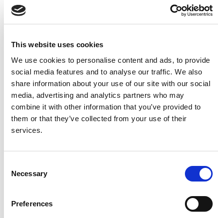
Stellenbezeichnung
This website uses cookies
Land
*
We use cookies to personalise content and ads, to provide
social media features and to analyse our traffic. We also
share information about your use of our site with our social
Sind Sie ein BC-Partner oder ein BC-Anwender?
media, advertising and analytics partners who may
Ich bin ein Business Central/NAV-Anwender
combine it with other information that you’ve provided to
Ich bin Mitarbeiter eines Microsoft Dynamics 365-
them or that they’ve collected from your use of their
Partners
services.
Mit Ihrer Anmeldung stimmen Sie zu, Marketing-E-
Mails von Continia Software zu erhalten. Sie können
sich jederzeit abmelden. Zudem stimmen Sie der
C
Datenschutzerklärung
von Continia zu, in der
Necessary
o
festgelegt ist, dass wir Ihre Kontaktinformationen an
n
Ihren Microsoft-Partner weitergeben dürfen, damit
dieser Sie bezüglich dieses Produkts und
s
Preferences
verwandter Produkte kontaktieren kann.
*
e