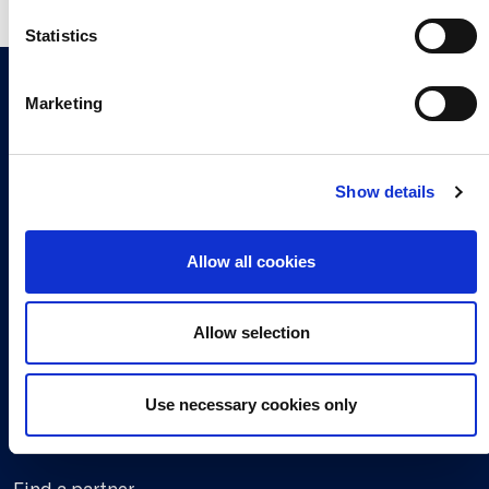
n
t
Statistics
Join our newsletter
S
e
Sign up now
Marketing
l
e
c
Show details
t
i
Continia Software
o
Allow all cookies
Contact
n
Meet the team
Allow selection
About us
Career
Use necessary cookies only
Working at Continia