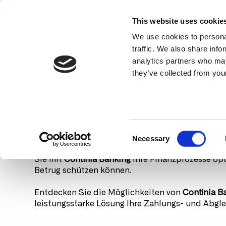
Solutions
Use c
This website uses cookie
Show s
We use cookies to personal
Continia Banking 
traffic. We also share info
analytics partners who may
they’ve collected from your
Im Webinar lernen Sie das Add-o
ausführlich kennen.
August 05 2026 11:00 - 12:00
(Local time: 
C
UTC)
Necessary
o
Sind Ihre Zahlungsprozesse bereit für ein Updat
n
Sie mit
Continia Banking
Ihre Finanzprozesse opt
s
Betrug schützen können.
e
n
Entdecken Sie die Möglichkeiten von
Continia B
leistungsstarke Lösung Ihre Zahlungs- und Abgl
t
S