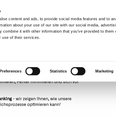
Find
ases
s
ubmenu for Solutions
ise content and ads, to provide social media features and to an
Webinar DACH
rmation about your use of our site with our social media, advertis
 combine it with other information that you’ve provided to them o
 use of their services.
n Continia Banking
August 5, 2026, 09:00 AM - 10:00 AM
Preferences
Statistics
Marketing
e? In diesem Webinar erfahren Sie, wie
imieren, Fehler minimieren und sich vor
anking
- wir zeigen Ihnen, wie unsere
eichsprozesse optimieren kann!