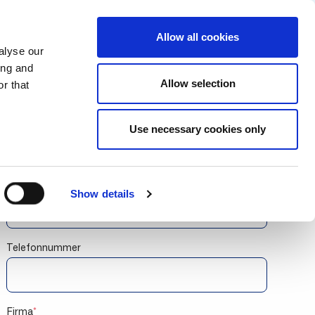
 a partner
Resources
Partner login
Continia Learn
Show submenu for Resources
Pricing
Why Continia?
Get a free trial
Allow all cookies
alyse our
Vorname
*
ing and
Allow selection
r that
Nachname
*
Use necessary cookies only
E-Mail
*
Show details
Telefonnummer
Firma
*