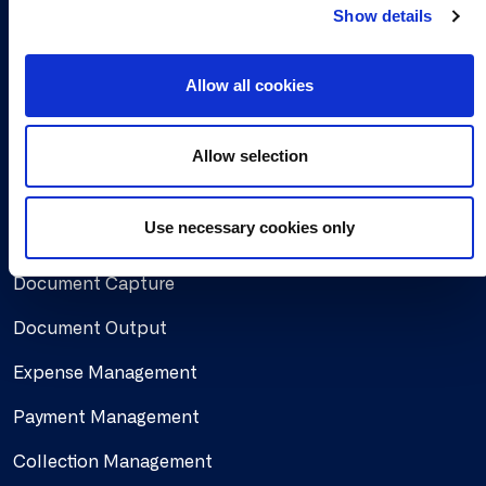
About us
Show details
t
i
Career
o
Allow all cookies
n
Working at Continia
Find a partner
Allow selection
Use necessary cookies only
Solutions
Document Capture
Document Output
Expense Management
Payment Management
Collection Management