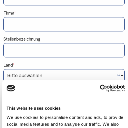
Firma
*
Stellenbezeichnung
Land
*
Sind Sie ein BC-Partner oder ein BC-Anwender?
Ich bin ein Business Central/NAV-Anwender
Ich bin Mitarbeiter eines Microsoft Dynamics 365-
This website uses cookies
Partners
We use cookies to personalise content and ads, to provide
Mit Ihrer Anmeldung stimmen Sie zu, Marketing-E-
social media features and to analyse our traffic. We also
Mails von Continia Software zu erhalten. Sie können