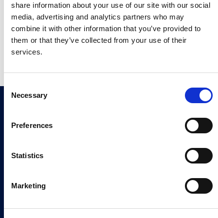
share information about your use of our site with our social
sich jederzeit abmelden. Zudem stimmen Sie der
Datenschutzerklärung
von Continia zu, in der
media, advertising and analytics partners who may
festgelegt ist, dass wir Ihre Kontaktinformationen an
combine it with other information that you’ve provided to
Ihren Microsoft-Partner weitergeben dürfen, damit
them or that they’ve collected from your use of their
dieser Sie bezüglich dieses Produkts und
services.
verwandter Produkte kontaktieren kann.
*
C
Join our newsletter
Necessary
o
Sign up now
n
s
Preferences
e
n
t
Statistics
Continia Software
S
e
Contact
Marketing
l
e
Meet the team
c